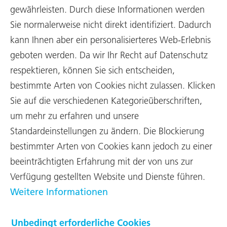
ganze Jagd
gewährleisten. Durch diese Informationen werden
Sie normalerweise nicht direkt identifiziert. Dadurch
Modernste Technologie macht aus
kann Ihnen aber ein personalisierteres Web-Erlebnis
dem traditionellen Bündner
geboten werden. Da wir Ihr Recht auf Datenschutz
Jagdkaliber eine Magnum-Patrone, die
respektieren, können Sie sich entscheiden,
äusserst vielseitig eingesetzt werden
bestimmte Arten von Cookies nicht zulassen. Klicken
kann.
Sie auf die verschiedenen Kategorieüberschriften,
Nicht umsonst setzten im Kanton Graubünden schon
um mehr zu erfahren und unsere
Generationen von Jägern auf das Kaliber 10,3. Die historische
Standardeinstellungen zu ändern. Die Blockierung
Randpatrone 10,3 × 60R liefert eine ausserordentlich grosse
Stoppwirkung. In den letzten Jahren sind aber Ansprüche an die
bestimmter Arten von Cookies kann jedoch zu einer
Schussdistanz, die Windanfälligkeit oder eine vielseitigere
beeinträchtigten Erfahrung mit der von uns zur
Verwendung hinzugekommen, welche die bereits 150-jährige
Munition nicht mehr erfüllen kann. Der passionierte Bündner
Verfügung gestellten Website und Dienste führen.
Jäger und Entwickler Peter Vonow hat nun gemeinsam mit
Weitere Informationen
RUAG Ammotec eine neue 10,3-Patrone entwickelt, welche die
Vorzüge der traditionellen Munition mit der Leistungsfähigkeit
moderner Patronentechnologien verbindet.
Unbedingt erforderliche Cookies